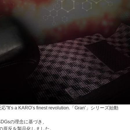
a KARO’s finest revolution.「Gran’」シリーズ始動
SDGsの理念に基づき、
材の原反を製品化しました。