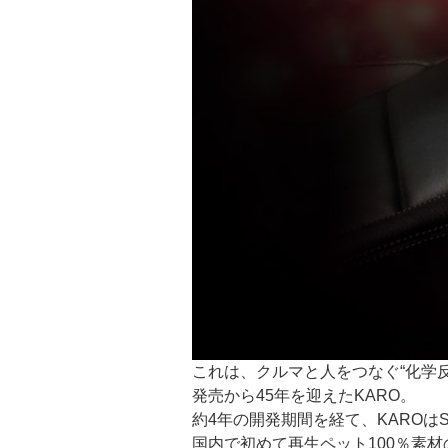
これは、クルマと人をつなぐ“化学反応”It’s 
発売から45年を迎えたKARO。
約4年の開発期間を経て、KAROは
国内で初めて再生ペット100％素